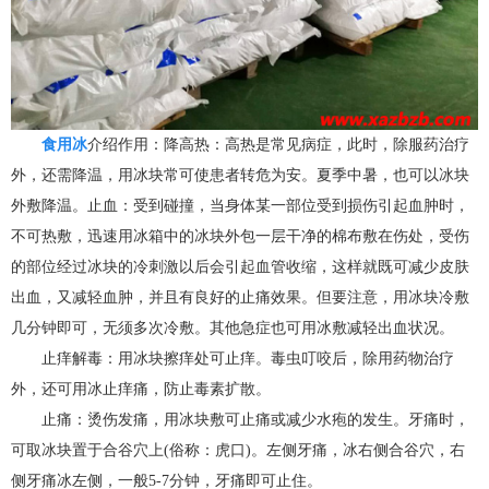
食用冰
介绍作用：降高热：高热是常见病症，此时，除服药治疗
外，还需降温，用冰块常可使患者转危为安。夏季中暑，也可以冰块
外敷降温。止血：受到碰撞，当身体某一部位受到损伤引起血肿时，
不可热敷，迅速用冰箱中的冰块外包一层干净的棉布敷在伤处，受伤
的部位经过冰块的冷刺激以后会引起血管收缩，这样就既可减少皮肤
出血，又减轻血肿，并且有良好的止痛效果。但要注意，用冰块冷敷
几分钟即可，无须多次冷敷。其他急症也可用冰敷减轻出血状况。
止痒解毒：用冰块擦痒处可止痒。毒虫叮咬后，除用药物治疗
外，还可用冰止痒痛，防止毒素扩散。
止痛：烫伤发痛，用冰块敷可止痛或减少水疱的发生。牙痛时，
可取冰块置于合谷穴上(俗称：虎口)。左侧牙痛，冰右侧合谷穴，右
侧牙痛冰左侧，一般5-7分钟，牙痛即可止住。