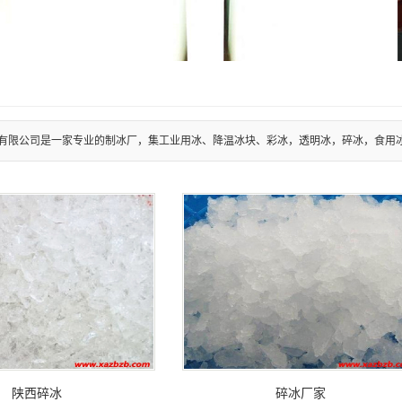
有限公司是一家专业的制冰厂，集工业用冰、降温冰块、彩冰，透明冰，碎冰，食用
陕西碎冰
碎冰厂家