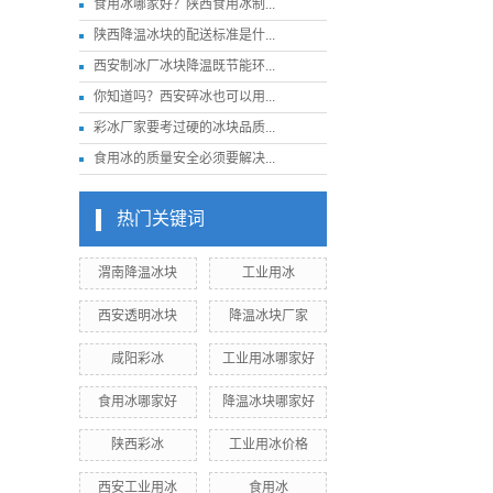
食用冰哪家好？陕西食用冰制...
陕西降温冰块的配送标准是什...
西安制冰厂冰块降温既节能环...
你知道吗？西安碎冰也可以用...
彩冰厂家要考过硬的冰块品质...
食用冰的质量安全必须要解决...
热门关键词
渭南降温冰块
工业用冰
西安透明冰块
降温冰块厂家
咸阳彩冰
工业用冰哪家好
食用冰哪家好
降温冰块哪家好
陕西彩冰
工业用冰价格
西安工业用冰
食用冰