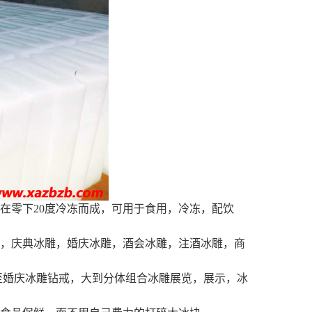
在零下20度冷冻而成，可用于食用，冷冻，配饮
，庆典冰雕，婚庆冰雕，酒会冰雕，注酒冰雕，商
小至婚庆冰雕钻戒，大到分体组合冰雕展览，展示，冰