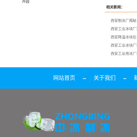
卉园
相关新闻：
西安制冰厂揭秘
西安工业冰块厂
西安降温冰块在
西安工业冰块厂
西安工业用冰厂
网站首页
关于我们