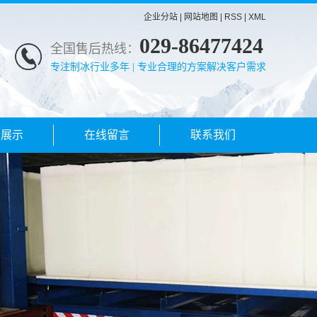
企业分站
|
网站地图
|
RSS
|
XML
029-86477424
全国售后热线：
专注制冰行业多年 | 专业合理的方案解决客户需求
房展示
在线留言
联系我们
房展示