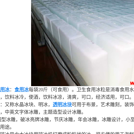
用冰
：
食用冰
每袋20斤（可食用）。卫生食用冰粒是消毒食用水
，饮料冰冷，使酒，饮料冰凉，清爽，可口，经济适用，可口。
：又称水晶冰块、明冰，
透明冰块
可用于布景，艺术雕刻，装饰
，中英文字体冰雕，主题造型设计冰雕。
商标图型冰雕，破冰亮牌冰雕，节庆冰雕，年会冰雕，冰雕设计，
用途。