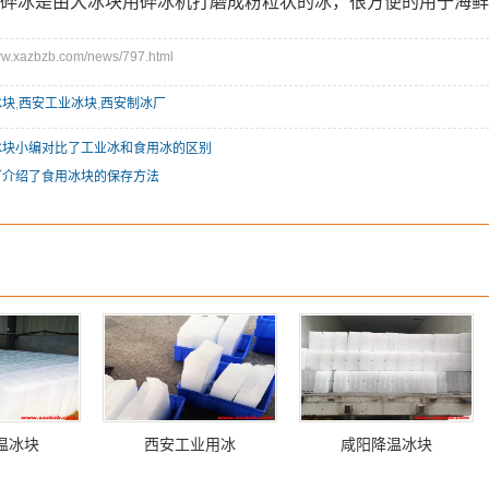
：碎冰是由大冰块用碎冰机打磨成粉粒状的冰，很方便的用于海
xazbzb.com/news/797.html
冰块
,
西安工业冰块
,
西安制冰厂
冰块小编对比了工业冰和食用冰的区别
厂介绍了食用冰块的保存方法
温冰块
西安工业用冰
咸阳降温冰块